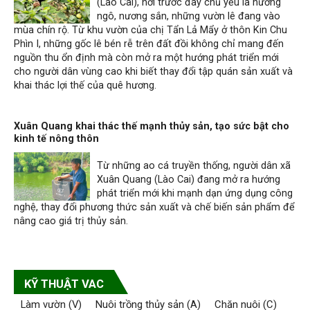
(Lào Cai), nơi trước đây chủ yếu là nương
ngô, nương sắn, những vườn lê đang vào
mùa chín rộ. Từ khu vườn của chị Tẩn Lả Mẩy ở thôn Kin Chu
Phìn I, những gốc lê bén rễ trên đất đồi không chỉ mang đến
nguồn thu ổn định mà còn mở ra một hướng phát triển mới
cho người dân vùng cao khi biết thay đổi tập quán sản xuất và
khai thác lợi thế của quê hương.
Xuân Quang khai thác thế mạnh thủy sản, tạo sức bật cho
kinh tế nông thôn
Từ những ao cá truyền thống, người dân xã
Xuân Quang (Lào Cai) đang mở ra hướng
phát triển mới khi mạnh dạn ứng dụng công
nghệ, thay đổi phương thức sản xuất và chế biến sản phẩm để
nâng cao giá trị thủy sản.
KỸ THUẬT VAC
Làm vườn (V)
Nuôi trồng thủy sản (A)
Chăn nuôi (C)