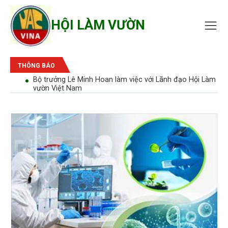
HỘI LÀM VƯỜN
THÔNG BÁO
đạo Hội Làm
Quyết định công nhận và phân công nhiệm vụ cho
viên BCH, BTV được bầu bổ sung tháng 3/2023