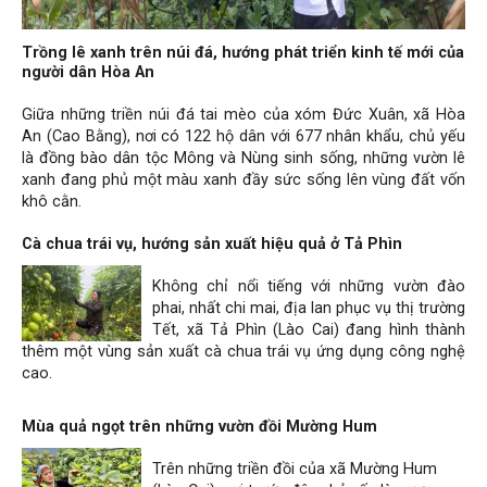
Trồng lê xanh trên núi đá, hướng phát triển kinh tế mới của
người dân Hòa An
Giữa những triền núi đá tai mèo của xóm Đức Xuân, xã Hòa
An (Cao Bằng), nơi có 122 hộ dân với 677 nhân khẩu, chủ yếu
là đồng bào dân tộc Mông và Nùng sinh sống, những vườn lê
xanh đang phủ một màu xanh đầy sức sống lên vùng đất vốn
khô cằn.
Cà chua trái vụ, hướng sản xuất hiệu quả ở Tả Phìn
Không chỉ nổi tiếng với những vườn đào
phai, nhất chi mai, địa lan phục vụ thị trường
Tết, xã Tả Phìn (Lào Cai) đang hình thành
thêm một vùng sản xuất cà chua trái vụ ứng dụng công nghệ
cao.
Mùa quả ngọt trên những vườn đồi Mường Hum
Trên những triền đồi của xã Mường Hum