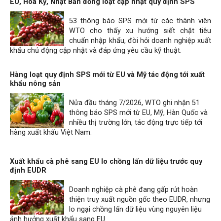
EU, Hoa Kỳ, Nhật Bản đồng loạt cập nhật quy định SPS
53 thông báo SPS mới từ các thành viên
WTO cho thấy xu hướng siết chặt tiêu
chuẩn nhập khẩu, đòi hỏi doanh nghiệp xuất
khẩu chủ động cập nhật và đáp ứng yêu cầu kỹ thuật.
Hàng loạt quy định SPS mới từ EU và Mỹ tác động tới xuất
khẩu nông sản
Nửa đầu tháng 7/2026, WTO ghi nhận 51
thông báo SPS mới từ EU, Mỹ, Hàn Quốc và
nhiều thị trường lớn, tác động trực tiếp tới
hàng xuất khẩu Việt Nam.
Xuất khẩu cà phê sang EU lo chồng lấn dữ liệu trước quy
định EUDR
Doanh nghiệp cà phê đang gấp rút hoàn
thiện truy xuất nguồn gốc theo EUDR, nhưng
lo ngại chồng lấn dữ liệu vùng nguyên liệu
ảnh hưởng xuất khẩu sang EU.