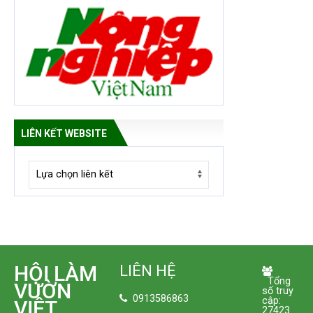
LIÊN KẾT WEBSITE
HỘI LÀM
LIÊN HỆ
Tổng
VƯỜN
số truy
0913586863
cập:
VIỆT
27423