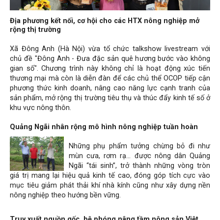
Địa phương kết nối, cơ hội cho các HTX nông nghiệp mở
rộng thị trường
Xã Đông Anh (Hà Nội) vừa tổ chức talkshow livestream với
chủ đề "Đông Anh - Đưa đặc sản quê hương bước vào không
gian số". Chương trình này không chỉ là hoạt động xúc tiến
thương mại mà còn là diễn đàn để các chủ thể OCOP tiếp cận
phương thức kinh doanh, nâng cao năng lực cạnh tranh của
sản phẩm, mở rộng thị trường tiêu thụ và thúc đẩy kinh tế số ở
khu vực nông thôn.
Quảng Ngãi nhân rộng mô hình nông nghiệp tuần hoàn
Những phụ phẩm tưởng chừng bỏ đi như
mùn cưa, rơm rạ… được nông dân Quảng
Ngãi “tái sinh”, trở thành những vòng tròn
giá trị mang lại hiệu quả kinh tế cao, đóng góp tích cực vào
mục tiêu giảm phát thải khí nhà kính cũng như xây dựng nền
nông nghiệp theo hướng bền vững.
Truy xuất nguồn gốc, bệ phóng nâng tầm nông sản Việt